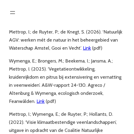
Ga
naar
de
inhoud
Mettrop, I.; de Ruyter, P.; de Knegt, S. (2026). ‘Natuurlijk
AGV: werken mét de natuur in het beheergebied van
Waterschap Amstel, Gooi en Vecht’.
Link
(pdf)
Wymenga, E.; Brongers, M.; Beekema, I.; Jansma, A.;
Mettrop, I. (2025). ‘Vegetatieontwikkeling,
kruidenrijkdom en pitrus bij extensivering en vernatting
in veenweiden’. A&W-rapport 24-130. Agreco /
Altenburg & Wymenga, ecologisch onderzoek,
Feanwâlden.
Link
(pdf)
Mettrop, I.; Wymenga, E.; de Ruyter, P.; Hollants, D.
(2022). ‘Visie klimaatbestendige veenlandschappen’,
uitgave in opdracht van de Coalitie Natuurlijke