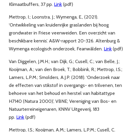
Klimaatbuffers, 37 pp.
Link
(pdf)
Mettrop, I.; Loonstra, J.; Wymenga, E., (2021).
‘Ontwikkeling van kruidenrijke graslanden bij hoog
grondwater in Friese veenweiden. Een overzicht van
beschikbare kennis’. A&W-rapport 20-326. Altenburg &
Wymenga ecologisch onderzoek, Feanwâlden.
Link
(pdf)
Van Diggelen, J.M.H.; van Dijk, G.; Cusell, C.; van Belle, J.;
Kooijman, A.; van den Broek, T.; Bobbink, R.; Mettrop, I.S.;
Lamers, L.P.M.; Smolders, A.J.P. (2018). ‘Onderzoek naar
de effecten van stikstof in overgangs- en trilvenen, ten
behoeve van het behoud en herstel van habitattype
H7140 (Natura 2000)’, VBNE; Vereniging van Bos- en
Natuurterreineigenaren, KNNV Uitgeverij, 183
pp.
Link
(pdf)
Mettrop, I.S.; Kooijman, A.M.; Lamers, L.P.M.; Cusell, C.