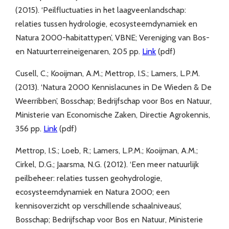
(2015). ‘Peilfluctuaties in het laagveenlandschap:
relaties tussen hydrologie, ecosysteemdynamiek en
Natura 2000-habitattypen’, VBNE; Vereniging van Bos-
en Natuurterreineigenaren, 205 pp.
Link
(pdf)
Cusell, C.; Kooijman, A.M.; Mettrop, I.S.; Lamers, L.P.M.
(2013). ‘Natura 2000 Kennislacunes in De Wieden & De
Weerribben’, Bosschap; Bedrijfschap voor Bos en Natuur,
Ministerie van Economische Zaken, Directie Agrokennis,
356 pp.
Link
(pdf)
Mettrop, I.S.; Loeb, R.; Lamers, L.P.M.; Kooijman, A.M.;
Cirkel, D.G.; Jaarsma, N.G. (2012). ‘Een meer natuurlijk
peilbeheer: relaties tussen geohydrologie,
ecosysteemdynamiek en Natura 2000; een
kennisoverzicht op verschillende schaalniveaus’,
Bosschap; Bedrijfschap voor Bos en Natuur, Ministerie